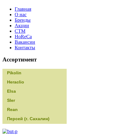
Главная
О нас
Бренды
Акции
CТМ
HoReCa
Вакансии
Контакты
Ассортимент
Pikolin
Heraclio
Elsa
Sler
Rean
Персей (г. Сахалин)