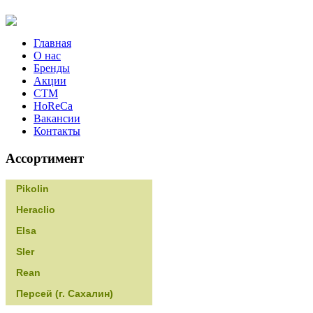
Главная
О нас
Бренды
Акции
CТМ
HoReCa
Вакансии
Контакты
Ассортимент
Pikolin
Heraclio
Elsa
Sler
Rean
Персей (г. Сахалин)