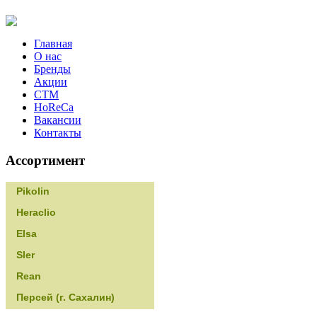
Главная
О нас
Бренды
Акции
CТМ
HoReCa
Вакансии
Контакты
Ассортимент
Pikolin
Heraclio
Elsa
Sler
Rean
Персей (г. Сахалин)